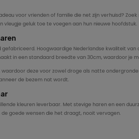
deau voor vrienden of familie die net zijn verhuisd? Zoe
n vleugje geluk toe te voegen aan hun nieuwe hoofdstuk.
haren
 gefabriceerd. Hoogwaardige Nederlandse kwaliteit van 
akt in een standaard breedte van 30cm, waardoor je mak
, waardoor deze voor zowel droge als natte ondergronde
 wanneer de bezem nat wordt.
aar
illende kleuren leverbaar. Met stevige haren en een duu
en de goede wensen die het draagt, nooit vervagen.