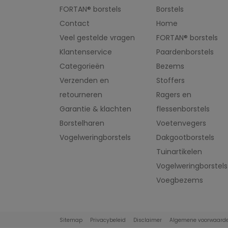
FORTAN® borstels
Borstels
Contact
Home
Veel gestelde vragen
FORTAN® borstels
Klantenservice
Paardenborstels
Categorieën
Bezems
Verzenden en
Stoffers
retourneren
Ragers en
Garantie & klachten
flessenborstels
Borstelharen
Voetenvegers
Vogelweringborstels
Dakgootborstels
Tuinartikelen
Vogelweringborstels
Voegbezems
Sitemap
Privacybeleid
Disclaimer
Algemene voorwaard