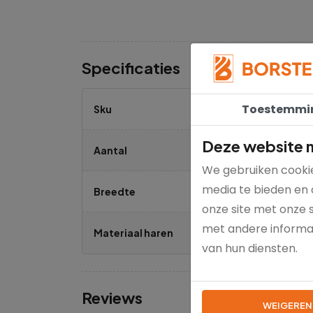
Specificaties
Toestemmi
8
Sku
Deze website m
1 
Aantal
We gebruiken cookie
media te bieden en 
3
Breedte
onze site met onze 
met andere informat
K
Materiaal haren
van hun diensten.
Reviews
WEIGEREN