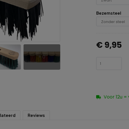
Bezemsteel
€ 9,95
+ 0
Voor 12u =
lateerd
Reviews