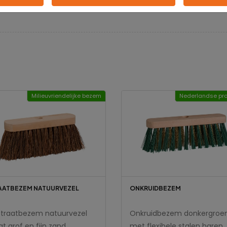
Milieuvriendelijke bezem
Nederlandse pro
AATBEZEM NATUURVEZEL
ONKRUIDBEZEM
straatbezem natuurvezel
Onkruidbezem donkergroe
t grof en fijn zand
met flexibele stalen haren.