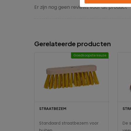
Er zijn nog geen reviews voor dit product
Gerelateerde producten
Goedkoopste keuze
STRAATBEZEM
STR
Standaard straatbezem voor
De 
buiten.
veeg