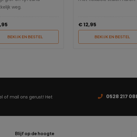
elijk weg.
,95
€ 12,95
BEKIJK EN BESTEL
BEKIJK EN BESTEL
0528 217 08
 of mail ons gerust! Het
Blijf op de hoogte