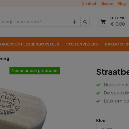
Contact
Nieuws
Blog
0 ITEMS
€ 0,00
RAGERS EN FLESSENBORSTELS
VOETENVEGERS
DAKGOOTB
ning
Straatb
Nederlandse productie
Nederlands
De speciali
Leuk om ca
Kleur