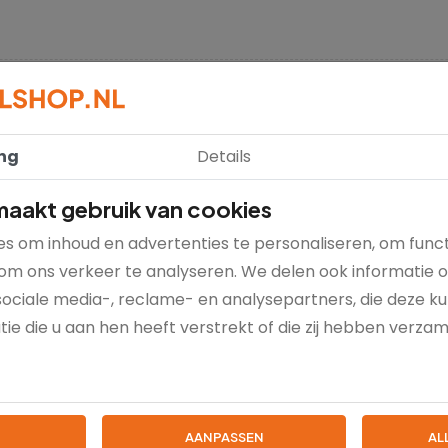
ng
Details
879
aakt gebruik van cookies
stuk
s om inhoud en advertenties te personaliseren, om funct
om ons verkeer te analyseren. We delen ook informatie 
0 cm
sociale media-, reclame- en analysepartners, die deze 
ie die u aan hen heeft verstrekt of die zij hebben verza
unststof haren
AANPASSEN
AL