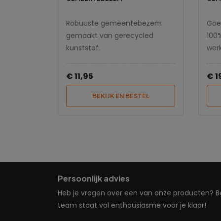
Robuuste gemeentebezem
Goe
gemaakt van gerecycled
100
kunststof.
wer
€ 11,95
€ 1
BEKIJK EN BESTEL
Persoonlijk advies
Heb je vragen over een van onze producten? Bel
team staat vol enthousiasme voor je klaar!