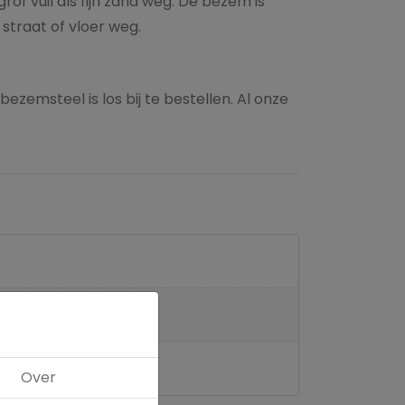
of vuil als fijn zand weg. De bezem is
straat of vloer weg.
zemsteel is los bij te bestellen. Al onze
Over