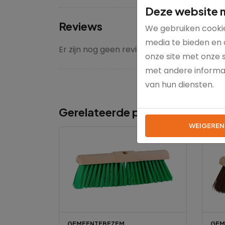
Deze website m
Reviews
We gebruiken cookie
media te bieden en 
Er zijn nog geen reviews voor dit product
onze site met onze 
met andere informat
van hun diensten.
Gerelateerde producten
WEIGEREN
GEMEENTEBEZEM
GEM