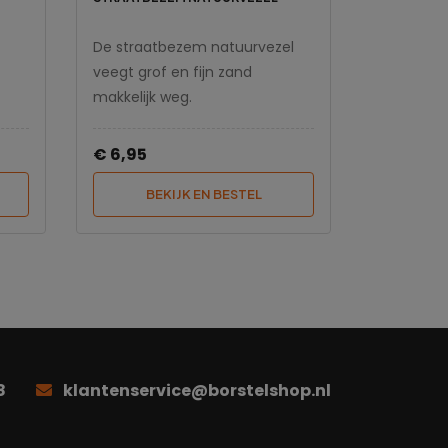
De straatbezem natuurvezel
veegt grof en fijn zand
makkelijk weg.
€ 6,95
BEKIJK EN BESTEL
8
klantenservice@borstelshop.nl