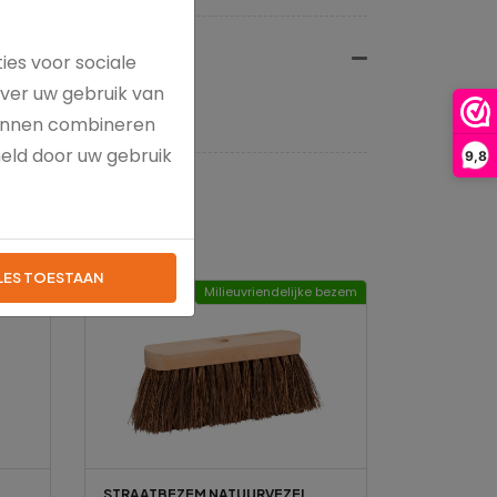
ies voor sociale
over uw gebruik van
kunnen combineren
meld door uw gebruik
9,8
LES TOESTAAN
tseller
Milieuvriendelijke bezem
STRAATBEZEM NATUURVEZEL