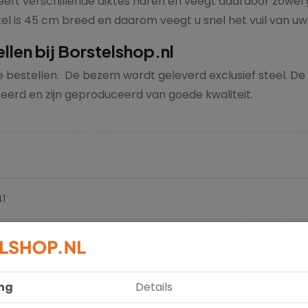
eft verschillende diktes haren en veegt daardoor zowel gr
el is 45 cm breed en daarom veegt u snel het vuil van uw 
len bij Borstelshop.nl
estellen. De bezem wordt geleverd exclusief steel. De be
erd en zijn geproduceerd van goede kwaliteit.
41
stuk
5 cm
ng
Details