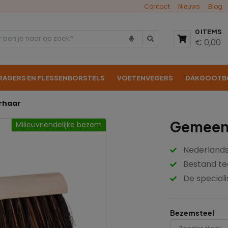
Contact
Nieuws
Blog
0 ITEMS
€ 0,00
RAGERS EN FLESSENBORSTELS
VOETENVEGERS
DAKGOOTB
rhaar
Gemeen
Milieuvriendelijke bezem
Nederlands
Bestand te
De speciali
Bezemsteel