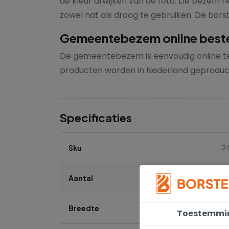
de kleur afwijken van de foto. De bezem he
zowel nat als droog te gebruiken. De borst
Gemeentebezem online bestel
De gemeentebezem is eenvoudig online te b
producten worden in Nederland geproduce
Specificaties
2
Sku
1 
Aantal
4
Breedte
Toestemmi