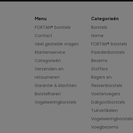
Menu
Categorieën
FORTAN® borstels
Borstels
Contact
Home
Veel gestelde vragen
FORTAN® borstels
Klantenservice
Paardenborstels
Categorieën
Bezems
Verzenden en
Stoffers
retourneren
Ragers en
Garantie & klachten
flessenborstels
Borstelharen
Voetenvegers
Vogelweringborstels
Dakgootborstels
Tuinartikelen
Vogelweringborstels
Voegbezems