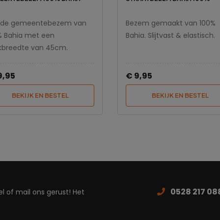
de gemeentebezem van
Bezem gemaakt van 100%
% Bahia met een
Bahia. Slijtvast & elastisch.
kbreedte van 45cm.
9,95
€ 9,95
BEKIJK EN BESTEL
BEKIJK EN BESTEL
0528 217 08
 of mail ons gerust! Het