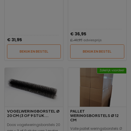
€ 36,95
€ 31,95
€ 49,95
adviesprijs
BEKIJK EN BESTEL
BEKIJK EN BESTEL
Zakelijk voordeel
VOGELWERINGBORSTEL Ø
PALLET
20 CM (3 OF 9 STUK...
WERINGSBORSTELS Ø 12
CM
Doos vogelweringsborstels 20
Volle pallet weringsborstels Ø
cm - 3 of 9 stuks van 1 meter.