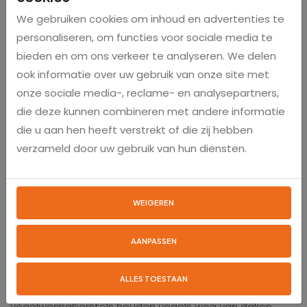
Volle pallet weringsborstels Ø
We gebruiken cookies om inhoud en advertenties te
Volle pallet weringsborstels Ø
15 cm.
20 cm.
personaliseren, om functies voor sociale media te
Pallet 192 meter totaal, 16 stuks
Pallet 108 meter totaal, 9 stuks
per doos.
bieden en om ons verkeer te analyseren. We delen
per doos.
ook informatie over uw gebruik van onze site met
onze sociale media-, reclame- en analysepartners,
die deze kunnen combineren met andere informatie
die u aan hen heeft verstrekt of die zij hebben
€ 930,95
€ 711,95
€ 1.049,00
adviesprijs
€ 795,00
adviesprijs
verzameld door uw gebruik van hun diensten.
BEKIJK EN BESTEL
BEKIJK EN BESTEL
WEIGEREN
1
2
AANPASSEN
Hoe gebruik ik vogelweringborstels?
ALLES TOESTAAN
vogelweringborstels houden vogels weg van daken,