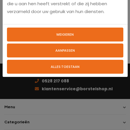
die u aan hen heeft verstrekt of die zij hebben
ONLINE BESTELLEN
verzameld door uw gebruik van hun diensten.
Ook interessant
WEIGEREN
Slakkenborstel
AANPASSEN
ALLES TOESTAAN
Persoonlijk advies
0528 217 088
klantenservice@borstelshop.nl
Menu
Categorieën