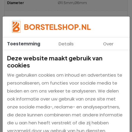
Ø11.5mm,Ø6mm
Diameter
Fosforbrons,Nylon
Materiaal haren
Gegalvaniseerd draad
Materiaal kern
Toestemming
Details
Over
Deze website maakt gebruik van
Reviews
cookies
We gebruiken cookies om inhoud en advertenties te
Er zijn nog geen reviews voor dit product
personaliseren, om functies voor sociale media te
bieden en om ons verkeer te analyseren. We delen
ook informatie over uw gebruik van onze site met
onze sociale media-, reclame- en analysepartners,
Gerelateerde producten
die deze kunnen combineren met andere informatie
die u aan hen heeft verstrekt of die zij hebben
Populair
verzameld door uw gebruik van hun diensten.