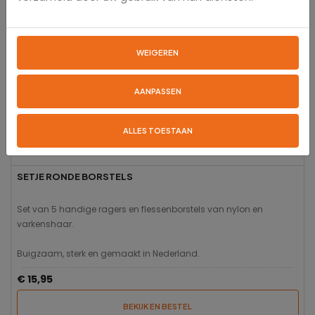
WEIGEREN
AANPASSEN
ALLES TOESTAAN
SETJE RONDE BORSTELS
Set van 5 handige ragers en flessenborstels van nylon en
varkenshaar.
Buigzaam, sterk en gemaakt in Nederland.
€ 15,95
BEKIJK EN BESTEL