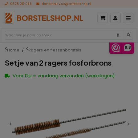
0528 217 088
klantenservice@borstelshop.nl
9,8
Home
Ragers en flessenborstels
Setje van 2 ragers fosforbrons
Voor 12u = vandaag verzonden (werkdagen)
‹
›