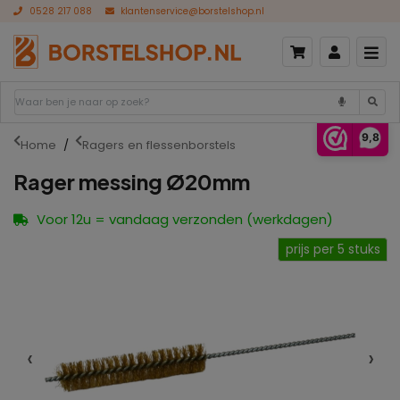
0528 217 088
klantenservice@borstelshop.nl
9,8
Home
Ragers en flessenborstels
Rager messing Ø20mm
Voor 12u = vandaag verzonden (werkdagen)
prijs per 5 stuks
‹
›