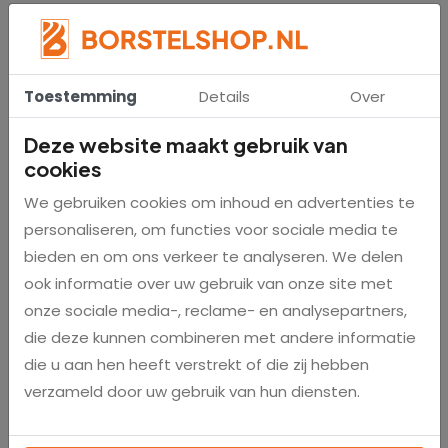
onmisbare gereedschap. Bestel nu en ervaar zelf het
verschil dat onze messingborstel kan maken. Geniet
van een stralend schoon resultaat bij elke klus!
Toestemming
Details
Over
Deze website maakt gebruik van
Specificaties
cookies
We gebruiken cookies om inhoud en advertenties te
405203-5
Sku
personaliseren, om functies voor sociale media te
bieden en om ons verkeer te analyseren. We delen
5 stuks
Aantal
ook informatie over uw gebruik van onze site met
onze sociale media-, reclame- en analysepartners,
50 cm
Totale lengte
die deze kunnen combineren met andere informatie
die u aan hen heeft verstrekt of die zij hebben
Ø20mm
Diameter
verzameld door uw gebruik van hun diensten.
Messing
Materiaal haren