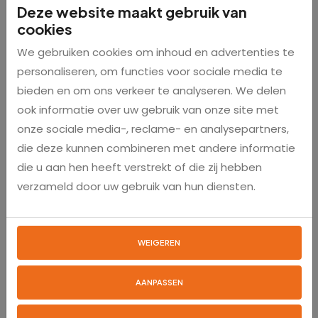
Deze website maakt gebruik van
cookies
Nieuwsgierig naar de mogelijkheden?
We gebruiken cookies om inhoud en advertenties te
Bekijk hier de vogelweringborstels en ontdek hoe je je
personaliseren, om functies voor sociale media te
dakgoot schoon en vogelvrij houdt.
bieden en om ons verkeer te analyseren. We delen
ook informatie over uw gebruik van onze site met
onze sociale media-, reclame- en analysepartners,
die deze kunnen combineren met andere informatie
die u aan hen heeft verstrekt of die zij hebben
verzameld door uw gebruik van hun diensten.
WEIGEREN
AANPASSEN