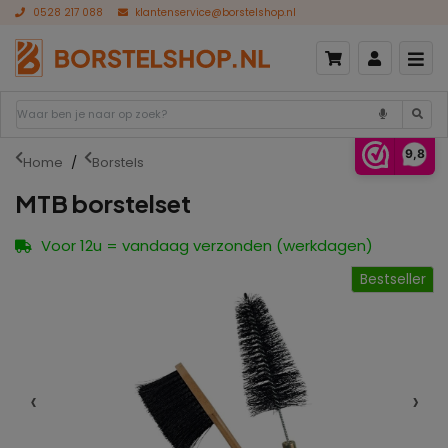
0528 217 088
klantenservice@borstelshop.nl
9,8
Home
Borstels
MTB borstelset
Voor 12u = vandaag verzonden (werkdagen)
Bestseller
‹
›