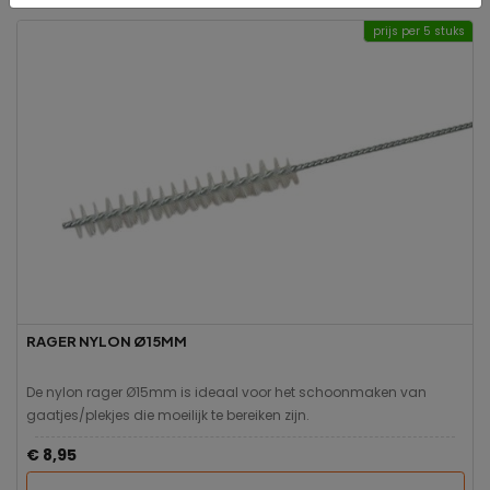
prijs per 5 stuks
RAGER NYLON Ø15MM
De nylon rager Ø15mm is ideaal voor het schoonmaken van
gaatjes/plekjes die moeilijk te bereiken zijn.
€ 8,95