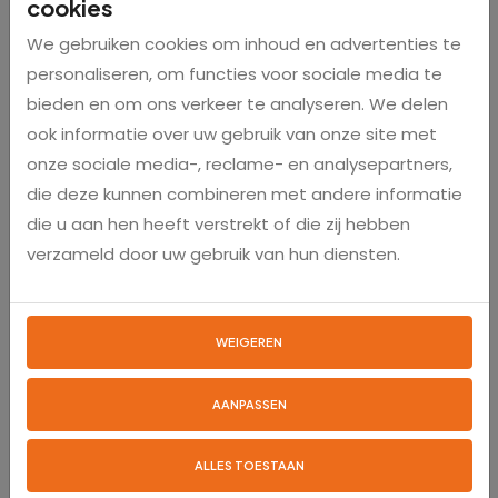
cookies
8718469041114
EAN
We gebruiken cookies om inhoud en advertenties te
personaliseren, om functies voor sociale media te
2 stuks
Aantal
bieden en om ons verkeer te analyseren. We delen
ook informatie over uw gebruik van onze site met
Kunststof haren
Materiaal haren
onze sociale media-, reclame- en analysepartners,
die deze kunnen combineren met andere informatie
Hout
Materiaal kern
die u aan hen heeft verstrekt of die zij hebben
verzameld door uw gebruik van hun diensten.
Reviews
WEIGEREN
Er zijn nog geen reviews voor dit product
AANPASSEN
ALLES TOESTAAN
Gerelateerde producten