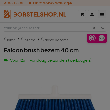
0528 217 088
klantenservice@borstelshop.nl
9,8
Home
Bezems
Zachte bezems
Falcon brush bezem 40 cm
Voor 12u = vandaag verzonden (werkdagen)