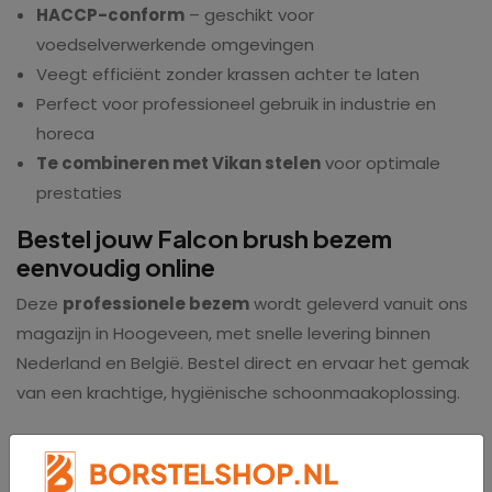
HACCP-conform
– geschikt voor
voedselverwerkende omgevingen
Veegt efficiënt zonder krassen achter te laten
Perfect voor professioneel gebruik in industrie en
horeca
Te combineren met Vikan stelen
voor optimale
prestaties
Bestel jouw Falcon brush bezem
eenvoudig online
Deze
professionele bezem
wordt geleverd vanuit ons
magazijn in Hoogeveen, met snelle levering binnen
Nederland en België. Bestel direct en ervaar het gemak
van een krachtige, hygiënische schoonmaakoplossing.
Specificaties