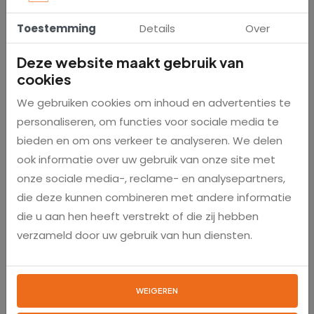
Toestemming
Details
Over
9582
Sku
Deze website maakt gebruik van
8718469049844
EAN
cookies
We gebruiken cookies om inhoud en advertenties te
1 stuk
Aantal
personaliseren, om functies voor sociale media te
bieden en om ons verkeer te analyseren. We delen
40 cm
Breedte
ook informatie over uw gebruik van onze site met
onze sociale media-, reclame- en analysepartners,
Kunststof haren
Materiaal haren
die deze kunnen combineren met andere informatie
die u aan hen heeft verstrekt of die zij hebben
verzameld door uw gebruik van hun diensten.
Veelgestelde vragen
WEIGEREN