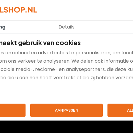
tels
ng
Details
aakt gebruik van cookies
s om inhoud en advertenties te personaliseren, om funct
om ons verkeer te analyseren. We delen ook informatie 
sociale media-, reclame- en analysepartners, die deze 
ie die u aan hen heeft verstrekt of die zij hebben verza
AANPASSEN
AL