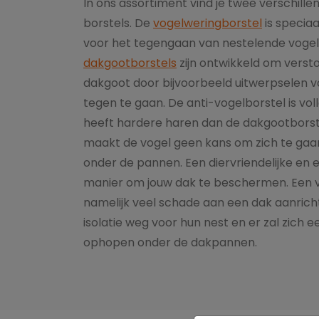
In ons assortiment vind je twee verschill
borstels. De
vogelweringborstel
is speciaa
voor het tegengaan van nestelende vogel
dakgootborstels
zijn ontwikkeld om verst
dakgoot door bijvoorbeeld uitwerpselen v
tegen te gaan. De anti-vogelborstel is vol
heeft hardere haren dan de dakgootborste
maakt de vogel geen kans om zich te gaa
onder de pannen. Een diervriendelijke en 
manier om jouw dak te beschermen. Een 
namelijk veel schade aan een dak aanrich
isolatie weg voor hun nest en er zal zich
ophopen onder de dakpannen.