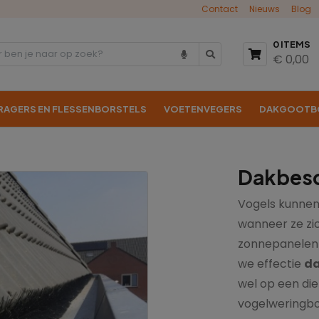
Contact
Nieuws
Blog
0 ITEMS
€ 0,00
RAGERS EN FLESSENBORSTELS
VOETENVEGERS
DAKGOOTB
Dakbesc
Vogels kunnen 
wanneer ze zi
zonnepanelen 
we effectie
da
wel op een die
vogelweringbo