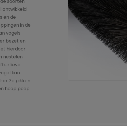
ende soorten
l ontwikkeld
s en de
oppingen in de
an vogels
ler bezet en
l, hierdoor
n nestelen
effectieve
vogel kan
ten. Ze pikken
 een hoop poep