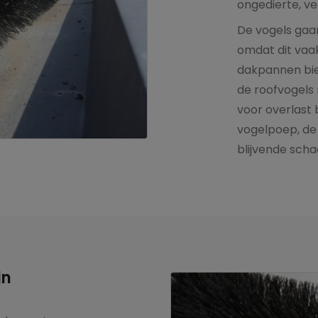
ongedierte, ve
De vogels gaa
omdat dit vaak
dakpannen bi
de roofvogels 
voor overlast 
vogelpoep, de
blijvende scha
jn