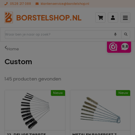
0528 217 088
klantenservice@borstelshop.nl
 tot A
Prijs laag naar hoog
Prijs hoog naar laag
9,8
Home
Custom
145 producten
gevonden
Nieuw
Nieuw
12-DELIGE ZWARTE
METALEN RAGERSET 7