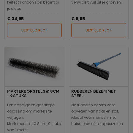
Perfect schoon spel begint bij
Verwijdert vuil uit je groeven.
je clubs
€ 34,95
€ 9,95
BESTEL DIRECT
BESTEL DIRECT
MARTERBORSTELS Ø 8CM
RUBBEREN BEZEM MET
- 9 STUKS
STEEL
Een handige en goedkope
de rubberen bezem voor
oplossing om marters te
opvegen van haar en stof,
verjagen.
ideaal voor mensen met
Marterborstels Ø 8 cm, 9 stuks
huisdieren of in kapperzaken
van 1 meter.